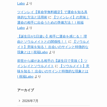
Labo
より
ツインレイ【算命学無料鑑定】で運命を知る具
体的な方法と活用術
に
【ツインレイ】の意味｜
運命の相手に出会うための準備方法！ | 祝福
Labo
より
【誕生日が1日違い】相手に運命を感じる！ 理
由とソウルメイトとの関係性！！
に
【ソウルメ
イト】意味を知る！ 出会いのサインと特徴的な
現象とは | 祝福Labo
より
前世から縁がある相手の【誕生日で見抜く】ツ
インレイとソウルメイト
に
【ソウルメイト】意
味を知る！ 出会いのサインと特徴的な現象とは
| 祝福Labo
より
アーカイブ
2026年7月