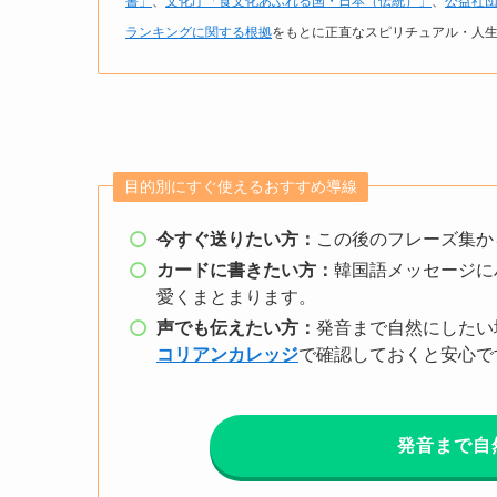
書」
、
文化庁「食文化あふれる国・日本（伝統）」
、
公益社団
ランキングに関する根拠
をもとに正直なスピリチュアル・人
目的別にすぐ使えるおすすめ導線
今すぐ送りたい方：
この後のフレーズ集か
カードに書きたい方：
韓国語メッセージに
愛くまとまります。
声でも伝えたい方：
発音まで自然にしたい
コリアンカレッジ
で確認しておくと安心で
発音まで自