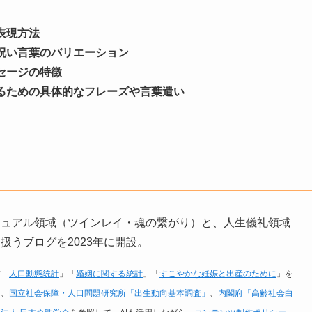
表現方法
祝い言葉のバリエーション
セージの特徴
るための具体的なフレーズや言葉遣い
チュアル領域（ツインレイ・魂の繋がり）と、人生儀礼領域
うブログを2023年に開設。
省「
人口動態統計
」「
婚姻に関する統計
」「
すこやかな妊娠と出産のために
」を
」
、
国立社会保障・人口問題研究所「出生動向基本調査」
、
内閣府「高齢社会白