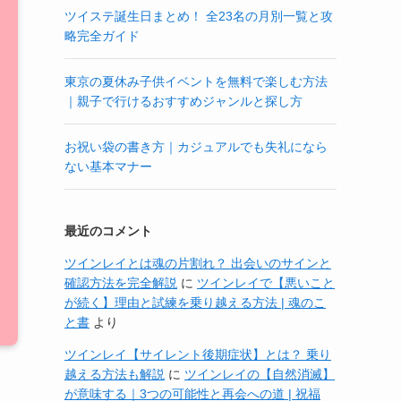
ツイステ誕生日まとめ！ 全23名の月別一覧と攻
略完全ガイド
東京の夏休み子供イベントを無料で楽しむ方法
｜親子で行けるおすすめジャンルと探し方
お祝い袋の書き方｜カジュアルでも失礼になら
ない基本マナー
最近のコメント
ツインレイとは魂の片割れ？ 出会いのサインと
確認方法を完全解説
に
ツインレイで【悪いこと
が続く】理由と試練を乗り越える方法 | 魂のこ
と書
より
ツインレイ【サイレント後期症状】とは？ 乗り
越える方法も解説
に
ツインレイの【自然消滅】
が意味する｜3つの可能性と再会への道 | 祝福