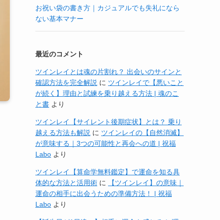
お祝い袋の書き方｜カジュアルでも失礼になら
ない基本マナー
最近のコメント
ツインレイとは魂の片割れ？ 出会いのサインと
確認方法を完全解説
に
ツインレイで【悪いこと
が続く】理由と試練を乗り越える方法 | 魂のこ
と書
より
ツインレイ【サイレント後期症状】とは？ 乗り
越える方法も解説
に
ツインレイの【自然消滅】
が意味する｜3つの可能性と再会への道 | 祝福
Labo
より
ツインレイ【算命学無料鑑定】で運命を知る具
体的な方法と活用術
に
【ツインレイ】の意味｜
運命の相手に出会うための準備方法！ | 祝福
Labo
より