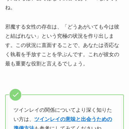
ね。
邪魔する女性の存在は、「どうあがいても今は彼
と結ばれない」という究極の状況を作り出しま
す。この状況に直面することで、あなたは否応な
く執着を手放すことを学ぶんです。これが彼女の
最も重要な役割と言えるでしょう。
ツインレイの関係についてより深く知りた
い方は、
ツインレイの意味と出会うための
準備方法
も参考にしてみてくださいね。