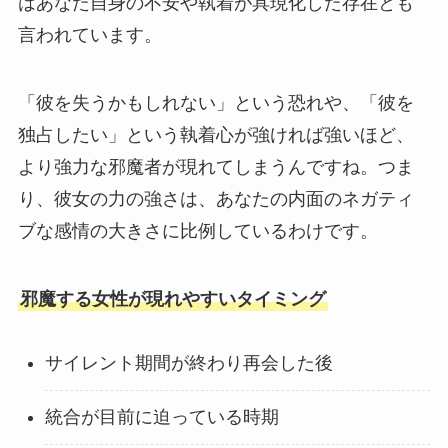
はあなた自身の不安や執着が具現化した存在とも
言われています。
「彼を失うかもしれない」という恐れや、「彼を
独占したい」という執着心が強ければ強いほど、
より強力な邪魔者が現れてしまうんですね。つま
り、彼女の力の強さは、あなたの内面のネガティ
ブな感情の大きさに比例しているわけです。
邪魔する女性が現れやすいタイミング
サイレント期間が終わり再会した後
統合が目前に迫っている時期