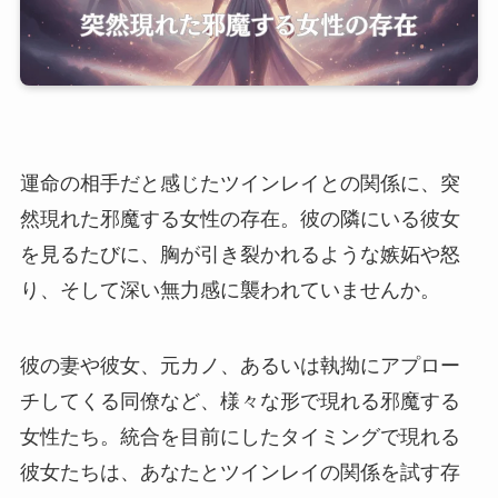
運命の相手だと感じたツインレイとの関係に、突
然現れた邪魔する女性の存在。彼の隣にいる彼女
を見るたびに、胸が引き裂かれるような嫉妬や怒
り、そして深い無力感に襲われていませんか。
彼の妻や彼女、元カノ、あるいは執拗にアプロー
チしてくる同僚など、様々な形で現れる邪魔する
女性たち。統合を目前にしたタイミングで現れる
彼女たちは、あなたとツインレイの関係を試す存