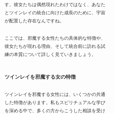
す。彼女たちは偶然現れたわけではなく、あなた
とツインレイの統合に向けた成長のために、宇宙
が配置した存在なんですね。
ここでは、邪魔する女性たちの具体的な特徴や、
彼女たちが現れる理由、そして統合前に訪れる試
練の本質について詳しく見ていきましょう。
ツインレイを邪魔する女の特徴
ツインレイを邪魔する女性には、いくつかの共通
した特徴があります。私もスピリチュアルな学び
を深める中で、多くの方からこうした相談を受け