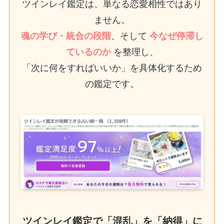
ツインレイ鑑定は、単なる恋愛相性ではあり
ません。
魂の学び・統合の段階
、そして
今なぜ停滞し
ているのか
を整理し、
「次に何をすればいいか」を具体化するため
の鑑定です。
ツインレイ鑑定で「混乱」を「納得」に