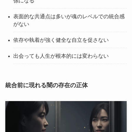
係になる
表面的な共通点は多いが魂のレベルでの統合感
がない
依存や執着が強く健全な自立を促さない
出会っても人生が根本的には変わらない
統合前に現れる闇の存在の正体