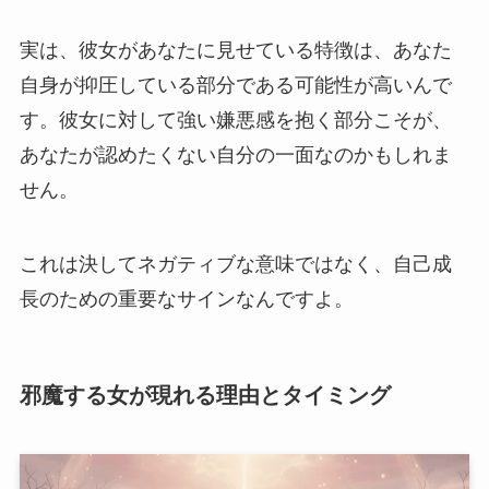
実は、彼女があなたに見せている特徴は、あなた
自身が抑圧している部分である可能性が高いんで
す。彼女に対して強い嫌悪感を抱く部分こそが、
あなたが認めたくない自分の一面なのかもしれま
せん。
これは決してネガティブな意味ではなく、自己成
長のための重要なサインなんですよ。
邪魔する女が現れる理由とタイミング