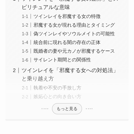
ピリチュアルな意味
ツインレイを邪魔する女の特徴
邪魔する女が現れる理由とタイミング
偽ツインレイやソウルメイトの可能性
統合前に現れる闇の存在の正体
既婚者の妻や元カノが邪魔するケース
サイレント期間との関係性
ツインレイを「邪魔する女への対処法」
と乗り越え方
執着や不安の手放し方
嫉妬心との向き合い方
もっと見る