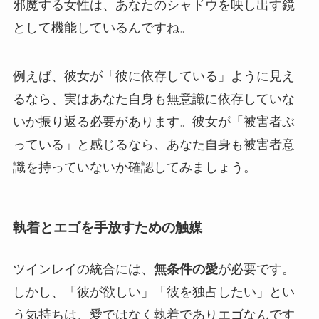
邪魔する女性は、あなたのシャドウを映し出す鏡
として機能しているんですね。
例えば、彼女が「彼に依存している」ように見え
るなら、実はあなた自身も無意識に依存していな
いか振り返る必要があります。彼女が「被害者ぶ
っている」と感じるなら、あなた自身も被害者意
識を持っていないか確認してみましょう。
執着とエゴを手放すための触媒
ツインレイの統合には、
無条件の愛
が必要です。
しかし、「彼が欲しい」「彼を独占したい」とい
う気持ちは、愛ではなく執着でありエゴなんです