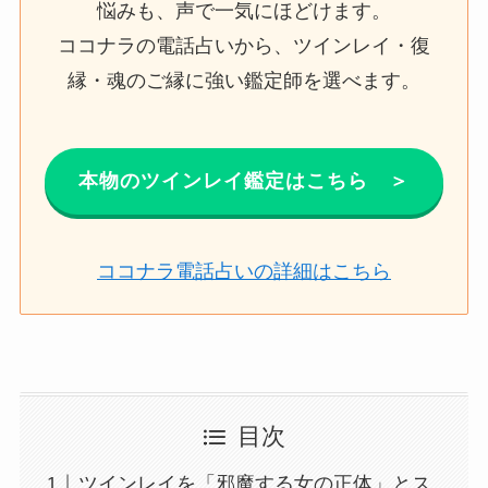
悩みも、声で一気にほどけます。
ココナラの電話占いから、ツインレイ・復
縁・魂のご縁に強い鑑定師を選べます。
本物のツインレイ鑑定はこちら ＞
ココナラ
電話
占い
の詳細はこちら
目次
ツインレイを「邪魔する女の正体」とス