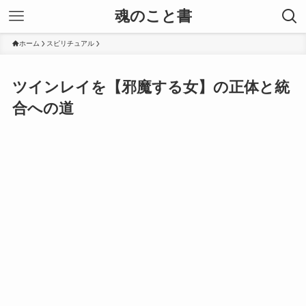
魂のこと書
ホーム
スピリチュアル
ツインレイを【邪魔する女】の正体と統
合への道