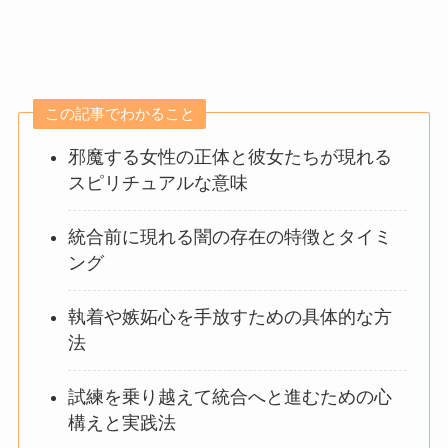
この記事でわかること
邪魔する女性の正体と彼女たちが現れる
スピリチュアルな意味
統合前に現れる闇の存在の特徴とタイミ
ング
執着や嫉妬心を手放すための具体的な方
法
試練を乗り越えて統合へと進むための心
構えと実践法