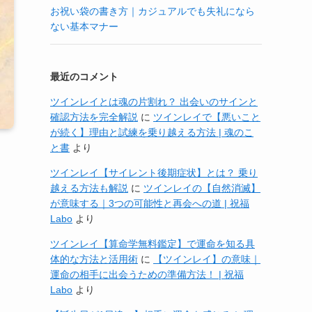
お祝い袋の書き方｜カジュアルでも失礼になら
ない基本マナー
最近のコメント
ツインレイとは魂の片割れ？ 出会いのサインと
確認方法を完全解説
に
ツインレイで【悪いこと
が続く】理由と試練を乗り越える方法 | 魂のこ
と書
より
ツインレイ【サイレント後期症状】とは？ 乗り
越える方法も解説
に
ツインレイの【自然消滅】
が意味する｜3つの可能性と再会への道 | 祝福
Labo
より
ツインレイ【算命学無料鑑定】で運命を知る具
体的な方法と活用術
に
【ツインレイ】の意味｜
運命の相手に出会うための準備方法！ | 祝福
Labo
より