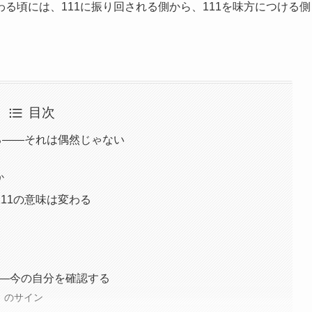
る頃には、111に振り回される側から、111を味方につける側
目次
る——それは偶然じゃない
か
11の意味は変わる
——今の自分を確認する
」のサイン