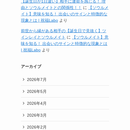
【誕生日が1日違い】相手に運命を感じる！ 理
由とソウルメイトとの関係性！！
に
【ソウルメ
イト】意味を知る！ 出会いのサインと特徴的な
現象とは | 祝福Labo
より
前世から縁がある相手の【誕生日で見抜く】ツ
インレイとソウルメイト
に
【ソウルメイト】意
味を知る！ 出会いのサインと特徴的な現象とは
| 祝福Labo
より
アーカイブ
2026年7月
2026年5月
と
2026年4月
2026年3月
」
2026年2月