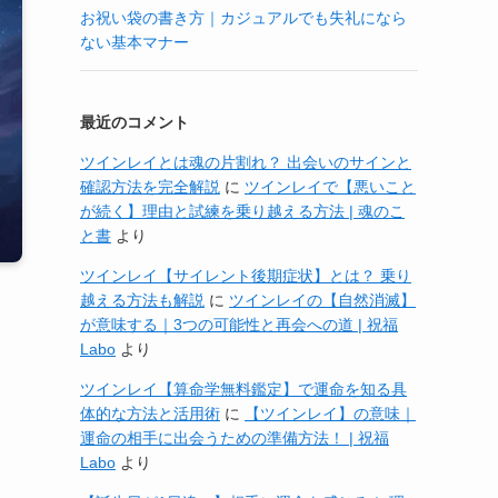
お祝い袋の書き方｜カジュアルでも失礼になら
ない基本マナー
最近のコメント
ツインレイとは魂の片割れ？ 出会いのサインと
確認方法を完全解説
に
ツインレイで【悪いこと
が続く】理由と試練を乗り越える方法 | 魂のこ
と書
より
ツインレイ【サイレント後期症状】とは？ 乗り
越える方法も解説
に
ツインレイの【自然消滅】
が意味する｜3つの可能性と再会への道 | 祝福
Labo
より
ツインレイ【算命学無料鑑定】で運命を知る具
体的な方法と活用術
に
【ツインレイ】の意味｜
運命の相手に出会うための準備方法！ | 祝福
Labo
より