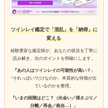
ツインレイ鑑定で「混乱」を「納得」に
変える
経験豊富な鑑定師が、あなたの状況を丁寧に
読み解き、次のポイントを明確にします。
『あの人はツインレイの可能性が高い？
』
“それっぽい”だけなのか、本質的な特徴が出
ているのかを整理。
『いまの段階はどこ？（出会い／揺さぶり／
分離／再会／統合…）
』