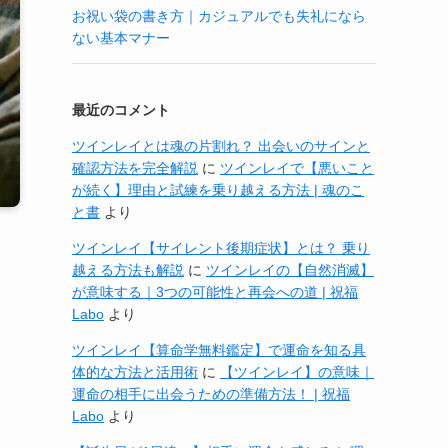
お祝い袋の書き方｜カジュアルでも失礼になら
ない基本マナー
最近のコメント
ツインレイとは魂の片割れ？ 出会いのサインと
確認方法を完全解説
に
ツインレイで【悪いこと
が続く】理由と試練を乗り越える方法 | 魂のこ
と書
より
ツインレイ【サイレント後期症状】とは？ 乗り
越える方法も解説
に
ツインレイの【自然消滅】
が意味する｜3つの可能性と再会への道 | 祝福
Labo
より
ツインレイ【算命学無料鑑定】で運命を知る具
体的な方法と活用術
に
【ツインレイ】の意味｜
運命の相手に出会うための準備方法！ | 祝福
Labo
より