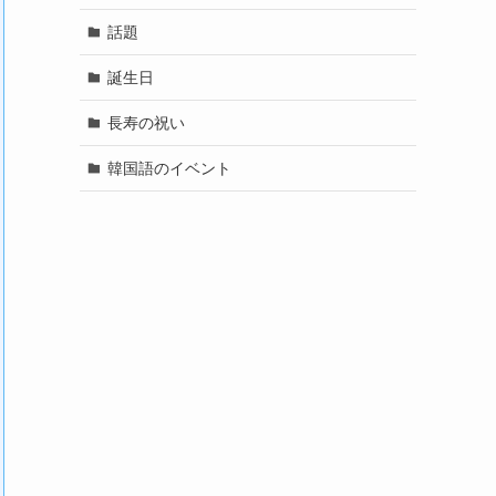
話題
誕生日
長寿の祝い
韓国語のイベント