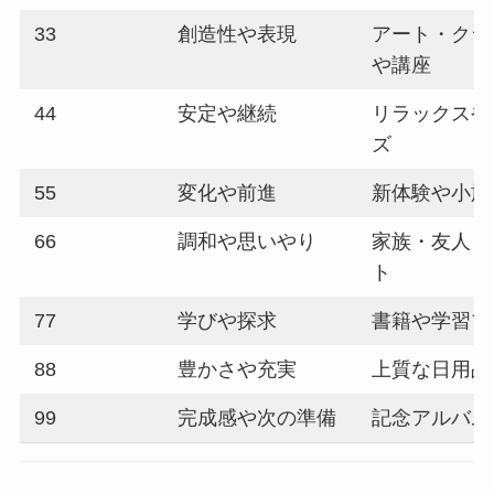
33
創造性や表現
アート・クラ
や講座
44
安定や継続
リラックスや
ズ
55
変化や前進
新体験や小旅
66
調和や思いやり
家族・友人と
ト
77
学びや探求
書籍や学習プ
88
豊かさや充実
上質な日用品
99
完成感や次の準備
記念アルバム