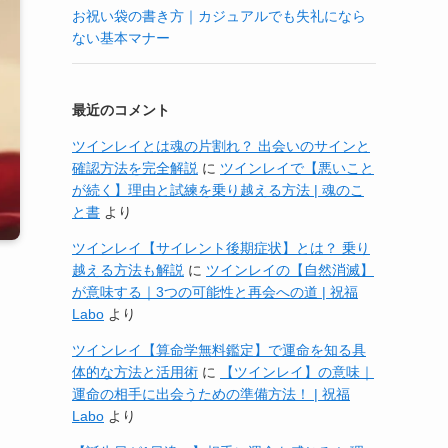
お祝い袋の書き方｜カジュアルでも失礼になら
ない基本マナー
最近のコメント
ツインレイとは魂の片割れ？ 出会いのサインと
確認方法を完全解説
に
ツインレイで【悪いこと
が続く】理由と試練を乗り越える方法 | 魂のこ
と書
より
ツインレイ【サイレント後期症状】とは？ 乗り
越える方法も解説
に
ツインレイの【自然消滅】
が意味する｜3つの可能性と再会への道 | 祝福
Labo
より
ツインレイ【算命学無料鑑定】で運命を知る具
体的な方法と活用術
に
【ツインレイ】の意味｜
運命の相手に出会うための準備方法！ | 祝福
Labo
より