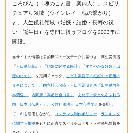
ころぴん（「魂のこと書」案内人）。スピリ
チュアル領域（ツインレイ・魂の繋がり）
と、人生儀礼領域（妊娠・結婚・長寿の祝
い・誕生日）を専門に扱うブログを2023年に
開設。
当サイトの情報は公的機関の一次データに基づき、厚生労働省
「
人口動態統計
」「
婚姻に関する統計
」「
すこやかな妊娠と出
産のために
」を定期チェック、
こども家庭庁「妊娠中と産後の
食事について」
、
国立社会保障・人口問題研究所「出生動向基
本調査」
、
内閣府「高齢社会白書」
、
文化庁「食文化あふれる
国・日本（伝統）」
、
公益社団法人 日本心理学会
を参照し
て、AIも活用しながら、
コンテンツ制作ポリシー
、
ランキング
に関する根拠
をもとに正直なスピリチュアル・人生儀礼情報を
発信しています。