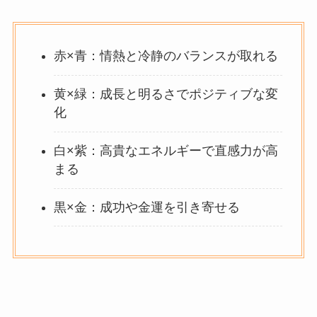
赤×青：情熱と冷静のバランスが取れる
黄×緑：成長と明るさでポジティブな変
化
白×紫：高貴なエネルギーで直感力が高
まる
黒×金：成功や金運を引き寄せる