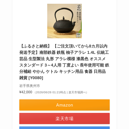
【ふるさと納税】 【ご注文頂いてから8カ月以内
発送予定】南部鉄器 鉄瓶 柚子アラレ 1.4L 伝統工
芸品 生型製法 丸形 アラレ模様 漆黒色 オススメ
スタンダード 3～4人用 丁度よい 長年使用可能 鉄
分補給 やかん ケトル キッチン用品 食器 日用品
雑貨 [Y0080]
岩手県奥州市
¥42,000
（2026/06/26 01:21時点 | 楽天市場調べ）
Amazon
楽天市場