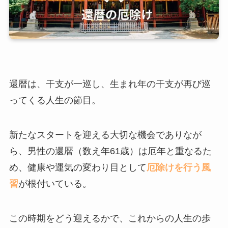
還暦は、干支が一巡し、生まれ年の干支が再び巡
ってくる人生の節目。
新たなスタートを迎える大切な機会でありなが
ら、男性の還暦（数え年61歳）は厄年と重なるた
め、健康や運気の変わり目として
厄除けを行う風
習
が根付いている。
この時期をどう迎えるかで、これからの人生の歩