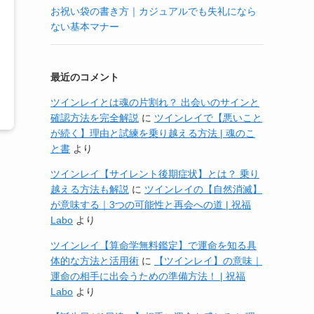
お祝い袋の書き方｜カジュアルでも失礼になら
ない基本マナー
最近のコメント
ツインレイとは魂の片割れ？ 出会いのサインと
確認方法を完全解説
に
ツインレイで【悪いこと
が続く】理由と試練を乗り越える方法 | 魂のこ
と書
より
ツインレイ【サイレント後期症状】とは？ 乗り
越える方法も解説
に
ツインレイの【自然消滅】
が意味する｜3つの可能性と再会への道 | 祝福
Labo
より
ツインレイ【算命学無料鑑定】で運命を知る具
体的な方法と活用術
に
【ツインレイ】の意味｜
運命の相手に出会うための準備方法！ | 祝福
Labo
より