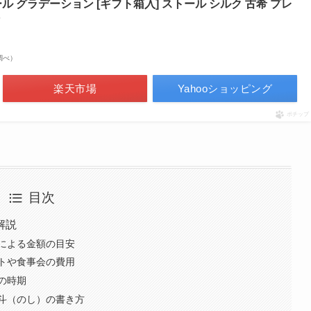
ール グラデーション [ギフト箱入] ストール シルク 古希 プレ
場調べ）
楽天市場
Yahooショッピング
ポチップ
目次
解説
による金額の目安
トや食事会の費用
の時期
斗（のし）の書き方